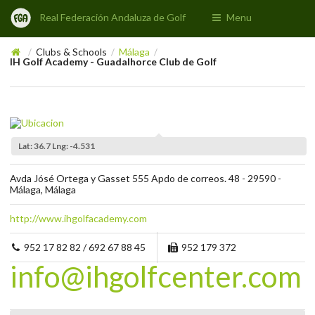
Real Federación Andaluza de Golf
Menu
Clubs & Schools
Málaga
/
/
/
IH Golf Academy - Guadalhorce Club de Golf
Lat: 36.7 Lng: -4.531
Avda Jósé Ortega y Gasset 555 Apdo de correos. 48 - 29590 -
Málaga, Málaga
http://www.ihgolfacademy.com
952 17 82 82 / 692 67 88 45
952 179 372
info@ihgolfcenter.com