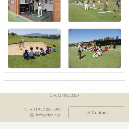
Real Federación Andaluza de Golf
Calle Enlace, 9. 29016 Málaga, España
CIF: Q7955035F
+34 952 225 590
Contact
info@rfga.org