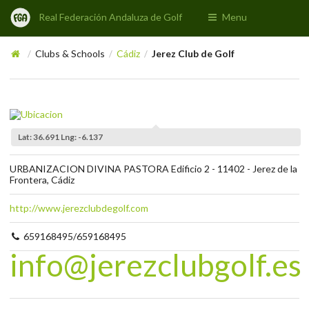
Real Federación Andaluza de Golf
Menu
Clubs & Schools
Cádiz
Jerez Club de Golf
/
/
/
Lat: 36.691 Lng: -6.137
URBANIZACION DIVINA PASTORA Edificio 2 - 11402 - Jerez de la
Frontera, Cádiz
http://www.jerezclubdegolf.com
659168495/659168495
info@jerezclubgolf.es