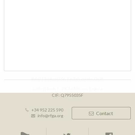
Real Federación Andaluza de Golf
Calle Enlace, 9. 29016 Málaga, España
CIF: Q7955035F
+34 952 225 590
Contact
info@rfga.org