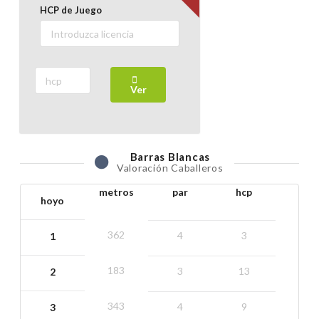
HCP de Juego
Ver
Barras
Blancas
Valoración Caballeros
metros
par
hcp
hoyo
362
4
3
1
183
3
13
2
343
4
9
3