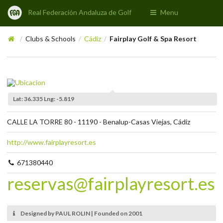
Real Federación Andaluza de Golf
Menu
Clubs & Schools
Cádiz
Fairplay Golf & Spa Resort
/
/
/
Lat: 36.335 Lng: -5.819
CALLE LA TORRE 80 - 11190 - Benalup-Casas Viejas, Cádiz
http://www.fairplayresort.es
671380440
reservas@fairplayresort.es
Designed by PAUL ROLIN | Founded on 2001