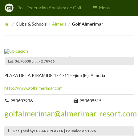
Real Federación Andaluza de Golf
Menu
Clubs & Schools
Almería
Golf Almerimar
/
/
/
Lat: 36.70008 Lng: -2.78966
PLAZA DE LA PIRAMIDE 4 - 4711 - Ejido (El), Almería
http://www.golfalmerimar.com
950607936
950609515
golfalmerimar@almerimar-resort.com
Designed by D. GARY PLAYER | Founded on 1976