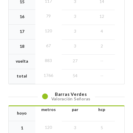
117
3
14
15
79
3
12
16
120
3
4
17
67
3
2
18
883
27
--
vuelta
1766
54
--
total
Barras
Verdes
Valoración Señoras
metros
par
hcp
hoyo
120
3
5
1