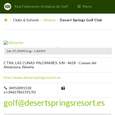
Real Federación Andaluza de Golf
Menu
Clubs & Schools
Almería
Desert Springs Golf Club
/
/
/
Lat: 37.25493 Lng: -1.82391
CTRA. LAS CUNAS-PALOMARES. S/N - 4618 - Cuevas del
Almanzora, Almería
http://www.desertspringsresort.es
34950091518
o+34637861591/92
golf@desertspringsresort.es