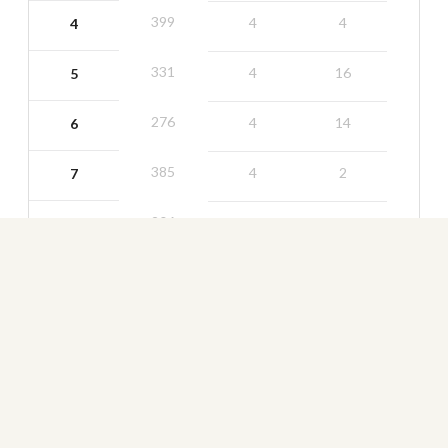
399
4
4
4
331
4
16
5
276
4
14
6
385
4
2
7
206
3
12
8
465
5
10
9
3225
37
--
ida
371
4
5
10
400
4
1
11