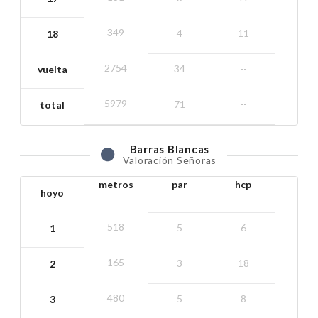
349
4
11
18
2754
34
--
vuelta
5979
71
--
total
Barras
Blancas
Valoración Señoras
metros
par
hcp
hoyo
518
5
6
1
165
3
18
2
480
5
8
3