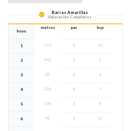
Barras
Amarillas
Valoración Caballeros
metros
par
hcp
hoyo
110
3
13
1
143
3
5
2
61
3
3
3
126
3
7
4
109
3
9
5
92
3
11
6