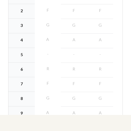
F
F
F
2
G
G
G
3
A
A
A
4
-
-
-
5
R
R
R
6
F
F
F
7
G
G
G
8
A
A
A
9
-
-
--
ida