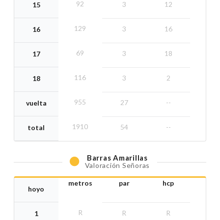
92
3
12
15
129
3
16
16
69
3
18
17
116
3
2
18
955
27
--
vuelta
1910
54
--
total
Barras
Amarillas
Valoración Señoras
metros
par
hcp
hoyo
R
R
R
1