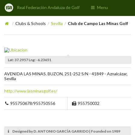
Real Federación Andaluza de Golf
Menu
Clubs & Schools
Sevilla
Club de Campo Las Minas Golf
/
/
/
Lat: 37.2957 Lng: -6.23651
AVENIDA LAS MINAS. BUZON, 251-252 S/N - 41849 - Aznalcázar,
Sevilla
http://www.lasminasgolf.es/
955750678/955750556
955750032
Designed by D. ANTONIO GARCÍA GARRIDO | Founded on 1989