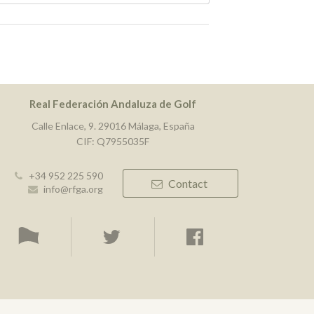
Real Federación Andaluza de Golf
Calle Enlace, 9. 29016 Málaga, España
CIF: Q7955035F
+34 952 225 590
Contact
info@rfga.org