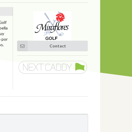
Golf
bella
muy
o por
os.
Contact