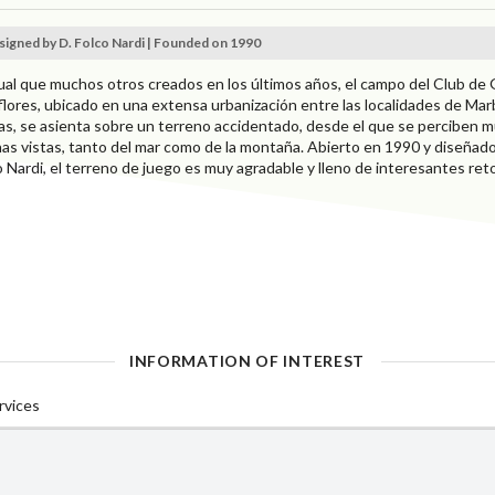
igned by D. Folco Nardi | Founded on 1990
gual que muchos otros creados en los últimos años, el campo del Club de 
flores, ubicado en una extensa urbanización entre las localidades de Mar
jas, se asienta sobre un terreno accidentado, desde el que se perciben 
as vistas, tanto del mar como de la montaña. Abierto en 1990 y diseñad
o Nardi, el terreno de juego es muy agradable y lleno de interesantes ret
INFORMATION OF INTEREST
rvices