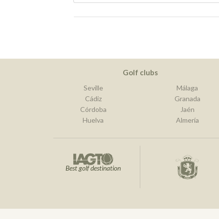
Golf clubs
Seville
Málaga
Cádiz
Granada
Córdoba
Jaén
Huelva
Almería
Best golf destination