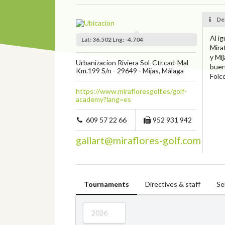
Des
Al i
Lat: 36.502 Lng: -4.704
Mira
y Mi
Urbanizacion Riviera Sol-Ctr.cad-Mal
buen
Km.199 S/n - 29649 - Mijas, Málaga
Folc
https://www.mirafloresgolf.es/golf-
academy?lang=es
609 57 22 66
952 931 942
gallart@miraflores-golf.com
Tournaments
Directives & staff
Se
2026