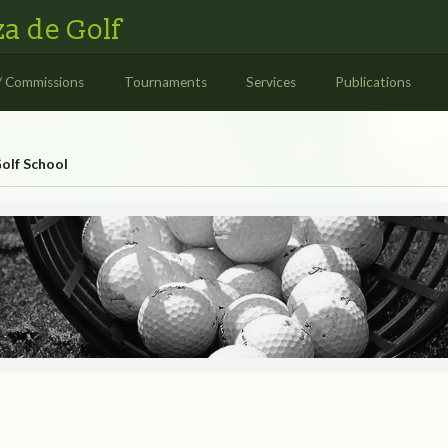
a de Golf
/ Commissions
Tournaments
Services
Publications
olf School
RES GOLF SCH