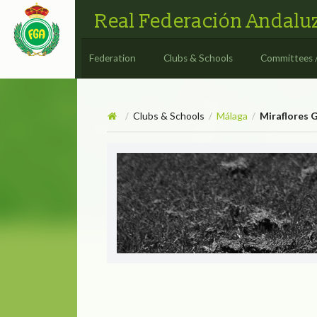
Real Federación Andaluz
Federation
Clubs & Schools
Committees 
Clubs & Schools
Málaga
Miraflores G
/
/
/
Miraflores Golf School
MIRAFLO