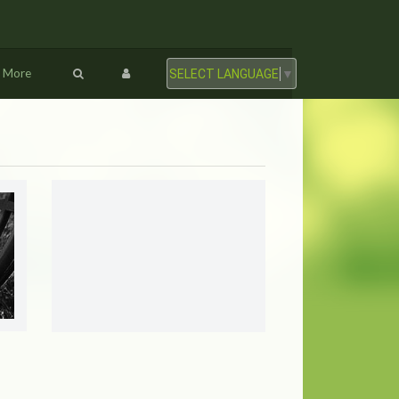
More
SELECT LANGUAGE
▼
OOL