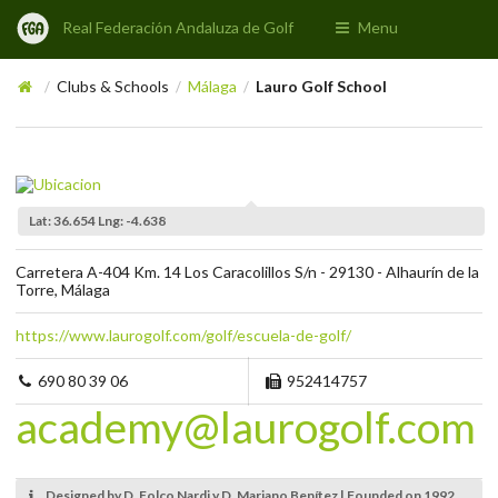
Real Federación Andaluza de Golf
Menu
Clubs & Schools
Málaga
Lauro Golf School
/
/
/
Lat: 36.654 Lng: -4.638
Carretera A-404 Km. 14 Los Caracolillos S/n - 29130 - Alhaurín de la
Torre, Málaga
https://www.laurogolf.com/golf/escuela-de-golf/
690 80 39 06
952414757
academy@laurogolf.com
Designed by D. Folco Nardi y D. Mariano Benítez | Founded on 1992