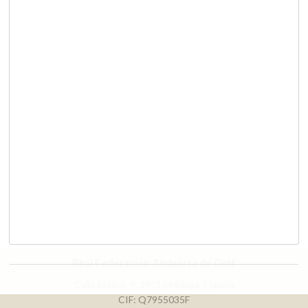
Real Federación Andaluza de Golf
Calle Enlace, 9. 29016 Málaga, España
CIF: Q7955035F