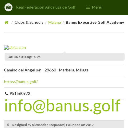
Real Federación Andaluza de Golf
Menu
Clubs & Schools
Málaga
Banus Executive Golf Academy
/
/
/
Lat: 36.503 Lng: -4.95
Camino del Ángel s/n - 29660 - Marbella, Málaga
https://banus.golf/
951560972
info@banus.golf
Designed by Alexander Stepanov | Founded on 2017