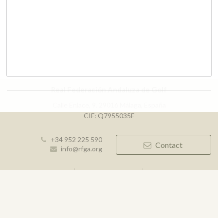
Real Federación Andaluza de Golf
Calle Enlace, 9. 29016 Málaga, España
CIF: Q7955035F
+34 952 225 590
Contact
info@rfga.org