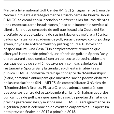
Marbella International Golf Center (MIGC) (antiguamente Dama de
Noche Golf) está estratégicamente situado cerca de Puerto Banús.
El MIGC se creará con la intención de ofrecer a los futuros clientes
unas espectaculares instalaciones junto a un impecable servicio al
cliente. Un nuevo concepto de golf que llegará a la Costa del Sol,
diseñado para que cada una de sus instalaciones mejore la técnica
de los golfistas: una academia de golf, zonas de juego corto, putting
green, hoyos de entrenamiento y putting course 18 hoyos con
césped natural. Una Casa Club completamente renovada que
albergará la recepción principal, una tienda de golf, un Sports Bar y
un restaurante que contará con un concepto de cocina abierta y
terrazas donde se servirán desayunos y comidas saludables. El
restaurante, Sports Bar y la tienda de golf estarán abiertas al
público. El MIGC comercializará bajo concepto de “Memberships”
(diario, semanal o anual) para que nuestros socios podran disfrutar
de las instalaciones SIN LÍMITES. Se comercializaran 3 niveles de
“Memberships”: Bronce, Plata u Oro, que además contarán con
descuentos dentro del establecimiento. También habran acuerdos
con campos de golf, para que nuestros socios puedan disfrutar de
precios preferenciales, y muchos mas... El MIGC será igualmente un
lugar ideal para la celebración de eventos corporativos. La apertura
está prevista finales de 2017 o principio 2018.