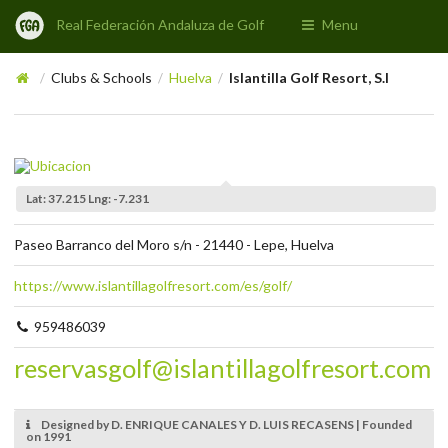
Real Federación Andaluza de Golf
Menu
Clubs & Schools
Huelva
Islantilla Golf Resort, S.l
/
/
/
Lat: 37.215 Lng: -7.231
Paseo Barranco del Moro s/n - 21440 - Lepe, Huelva
https://www.islantillagolfresort.com/es/golf/
959486039
reservasgolf@islantillagolfresort.com
Designed by D. ENRIQUE CANALES Y D. LUIS RECASENS | Founded
on 1991