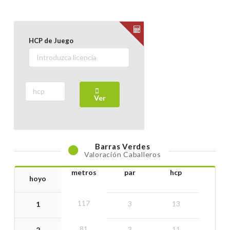
HCP de Juego
Ver
Barras
Verdes
Valoración Caballeros
metros
par
hcp
hoyo
117
3
13
1
81
3
11
2