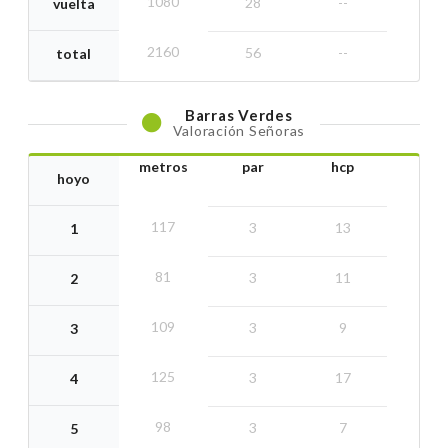
1080
28
--
vuelta
2160
56
--
total
Barras
Verdes
Valoración Señoras
metros
par
hcp
hoyo
117
3
13
1
81
3
11
2
109
3
9
3
125
3
17
4
98
3
7
5