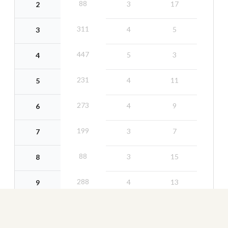
88
3
17
2
311
4
5
3
447
5
3
4
231
4
11
5
273
4
9
6
199
3
7
7
88
3
15
8
288
4
13
9
2340
34
--
ida