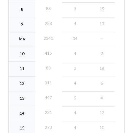
88
3
15
8
288
4
13
9
2340
34
--
ida
415
4
2
10
88
3
18
11
311
4
6
12
447
5
4
13
231
4
12
14
273
4
10
15