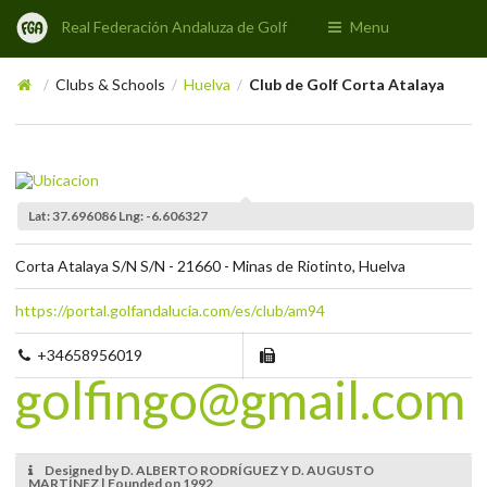
Real Federación Andaluza de Golf
Menu
Clubs & Schools
Huelva
Club de Golf Corta Atalaya
/
/
/
Lat: 37.696086 Lng: -6.606327
Corta Atalaya S/N S/N - 21660 - Minas de Riotinto, Huelva
https://portal.golfandalucia.com/es/club/am94
+34658956019
golfingo@gmail.com
Designed by D. ALBERTO RODRÍGUEZ Y D. AUGUSTO
MARTÍNEZ | Founded on 1992