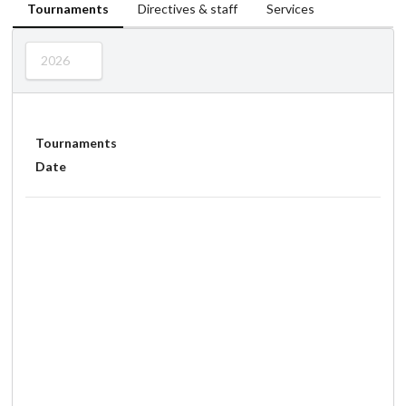
Tournaments
Directives & staff
Services
2026
Tournaments
Date