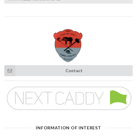
Contact
INFORMATION OF INTEREST