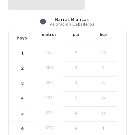
Barras
Blancas
Valoración Caballeros
metros
par
hcp
hoyo
455
5
10
1
380
4
4
2
369
4
6
3
131
3
14
4
329
4
16
5
377
4
1
6