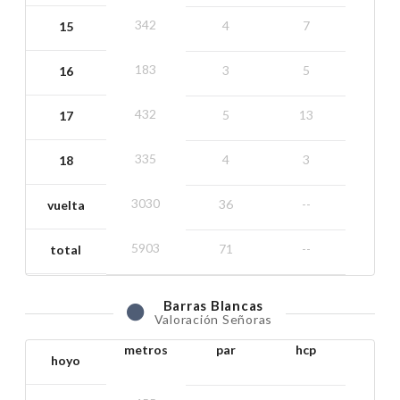
342
4
7
15
183
3
5
16
432
5
13
17
335
4
3
18
3030
36
--
vuelta
5903
71
--
total
Barras
Blancas
Valoración Señoras
metros
par
hcp
hoyo