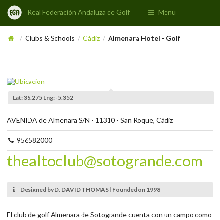
Real Federación Andaluza de Golf
Menu
Clubs & Schools
Cádiz
Almenara Hotel - Golf
/
/
/
Lat: 36.275 Lng: -5.352
AVENIDA de Almenara S/N - 11310 - San Roque, Cádiz
956582000
thealtoclub@sotogrande.com
Designed by D. DAVID THOMAS | Founded on 1998
El club de golf Almenara de Sotogrande cuenta con un campo como