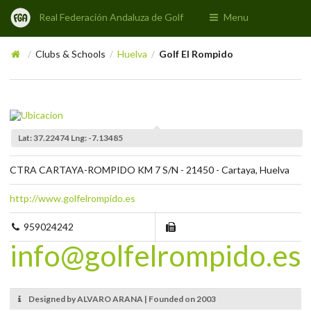
Real Federación Andaluza de Golf
Menu
Clubs & Schools
Huelva
Golf El Rompido
/
/
/
Lat: 37.22474 Lng: -7.13485
CTRA CARTAYA-ROMPIDO KM 7 S/N - 21450 - Cartaya, Huelva
http://www.golfelrompido.es
959024242
info@golfelrompido.es
Designed by ALVARO ARANA | Founded on 2003