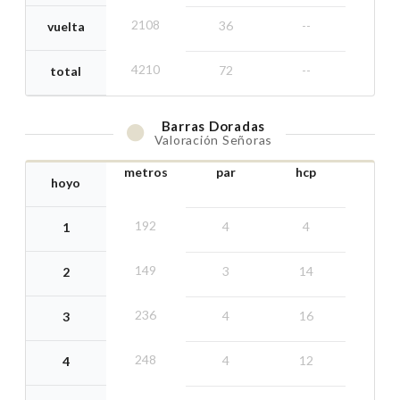
2108
36
--
vuelta
4210
72
--
total
Barras
Doradas
Valoración Señoras
metros
par
hcp
hoyo
192
4
4
1
149
3
14
2
236
4
16
3
248
4
12
4