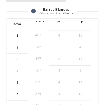
Barras
Blancas
Valoración Caballeros
metros
par
hcp
hoyo
407
4
10
1
532
5
4
2
197
3
14
3
507
5
6
4
351
4
16
5
374
4
12
6