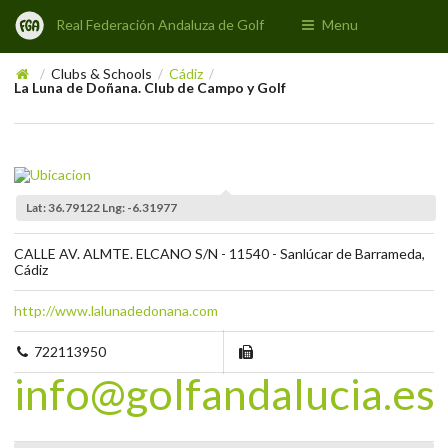
Real Federación Andaluza de Golf
Menu
Clubs & Schools
Cádiz
/
/
/
La Luna de Doñana. Club de Campo y Golf
Lat: 36.79122 Lng: -6.31977
CALLE AV. ALMTE. ELCANO S/N - 11540 - Sanlúcar de Barrameda,
Cádiz
http://www.lalunadedonana.com
722113950
info@golfandalucia.es