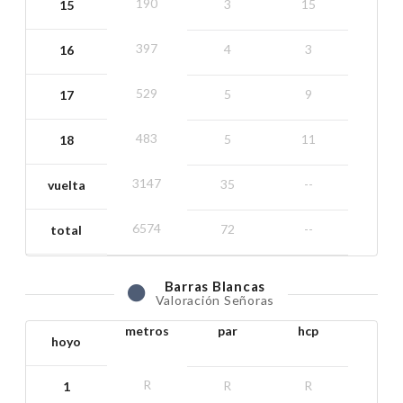
190
3
15
15
397
4
3
16
529
5
9
17
483
5
11
18
3147
35
--
vuelta
6574
72
--
total
Barras
Blancas
Valoración Señoras
metros
par
hcp
hoyo
R
R
R
1