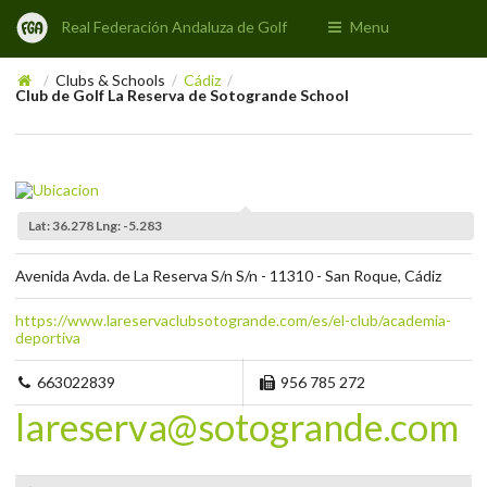
Real Federación Andaluza de Golf
Menu
Clubs & Schools
Cádiz
/
/
/
Club de Golf La Reserva de Sotogrande School
Lat: 36.278 Lng: -5.283
Avenida Avda. de La Reserva S/n S/n - 11310 - San Roque, Cádiz
https://www.lareservaclubsotogrande.com/es/el-club/academia-
deportiva
663022839
956 785 272
lareserva@sotogrande.com