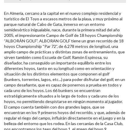
En Almería, cercano a la capital en el nuevo complejo residencial y
turístico de El Toyo a escasos metros de la playa, y muy próximo al
parque natural de Cabo de Gata, inmerso en un entorno
semidesértico inigualable, nace, durante la primera mitad del año
2005, el impresionante Campo de Golf de 18 hoyos Championship
“ALBORÁN GOLF”. ALBORAN GOLF tiene un gran recorrido de 18
hoyos Championship “Par 72”, de 6.278 metros de longitud, una
amplio campo de prácticas y distintas zonas de entrenamiento, que
sirven también como Escuela de Golf. Ramón Espinosa, su
diseñador, ha conseguido un importante equilibrio entre los
diferentes hoyos, tanto en su longitud como en orientación y
situación de los distintos elementos que componen el golf
(bunkers, torrentes, lagos, etc...) para poder disfrutar del golf, en un
campo desafiante, que es capaz de ponernos a prueba en todos y
cada uno de los hoyos. Los 66 bunkers se encuentran
estratégicamente situados a lo largo de todos y cada uno de los
hoyos, no permitiendo despistarse en ningún momento al jugador.
El campo cuenta también con dos grandes lagos, que se
encuentran en los 9 primeros hoyos del recorrido, y que, además de
regular el riego del campo, influirán directamente en el juego y en la
belleza del entorno que los rodea. En las cercanías de la Casa Club,
nos encontramos los tees del hoyo 1, el green del hoyo 9,