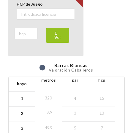
HCP de Juego
Ver
Barras
Blancas
Valoración Caballeros
metros
par
hcp
hoyo
320
4
15
1
169
3
13
2
493
5
7
3