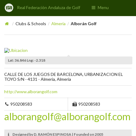
Real Federación Andaluza de Golf
Menu
Clubs & Schools
Almería
Alborán Golf
/
/
/
Lat: 36.846 Lng: -2.318
CALLE DE LOS JUEGOS DE BARCELONA, URBANIZACION EL
TOYO S/N - 4131 - Almería, Almería
http://www.alborangolf.com
950208583
950208583
alborangolf@alborangolf.com
Designed by D. RAMÓN ESPINOSA | Founded on 2005