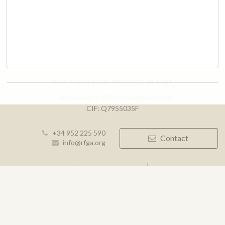
Real Federación Andaluza de Golf
Calle Enlace, 9. 29016 Málaga, España
CIF: Q7955035F
+34 952 225 590
Contact
info@rfga.org
2026 © Real Federación Andaluza de Golf
Privacy Policy