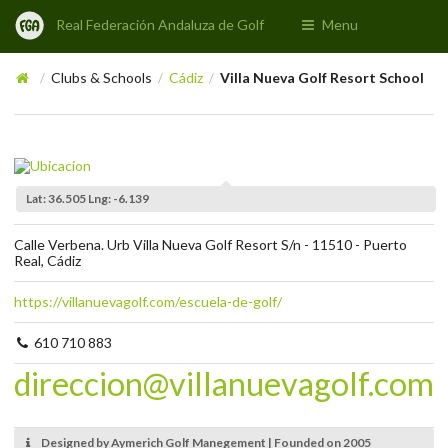
Real Federación Andaluza de Golf
Menu
Clubs & Schools
Cádiz
Villa Nueva Golf Resort School
/
/
/
Lat: 36.505 Lng: -6.139
Calle Verbena. Urb Villa Nueva Golf Resort S/n - 11510 - Puerto
Real, Cádiz
https://villanuevagolf.com/escuela-de-golf/
610 710 883
direccion@villanuevagolf.com
Designed by Aymerich Golf Manegement | Founded on 2005