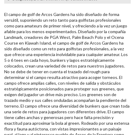
El campo de golf de Arcos Gardens ha sido diseñado de forma
versátil, suponiendo un reto tanto para golfistas profesionales
como para amateurs de primer nivel, y ofreciendo a la vez un juego
afable para los menos experimentados. Diseñado por la compañía
Landmark, creadores de PGA West, Palm Beach Polo y el Ocena
Course en Kiawah Island, el campo de golf de Arcos Gardens ha
sido diseñado como un reto para golfistas profesionales, a la vez
que ofrece una experiencia inolvidable para cualquier amateur. Los
5 o 6 tees en cada hoyo, bunkers y lagos estratégicamente
colocados, crean una variedad de retos para nuestros jugadores.
No se debe de tener en cuenta el trazado del rough para
determinar si el campo resulta atractivo para acoger torneos. El
campo ofrece amplias calles, con niveles de salida y obstáculos
estratégicamente posicionados para proteger sus greenes, que
exigen del jugador un drive más preciso. Los greenes son de
trazado medio y sus calles onduladas acompañan la pendiente del
terreno. El campo ofrece una diversidad de bunkers que crean toda
una serie de retos para jugadores con diferentes drive. El campo
tiene calles anchas y generosas pero hace falta precisión y
exactitud para aproximar la bola al green. Rodeado por una extensa
flora y fauna autóctona, con vistas impresionantes a un paisaje
rural, al lago y al pintoresco pueblo de Arcos de la Frontera como