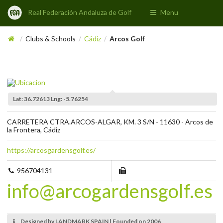
Real Federación Andaluza de Golf
Menu
Clubs & Schools
Cádiz
Arcos Golf
/
/
/
Lat: 36.72613 Lng: -5.76254
CARRETERA CTRA.ARCOS-ALGAR, KM. 3 S/N - 11630 - Arcos de
la Frontera, Cádiz
https://arcosgardensgolf.es/
956704131
info@arcogardensgolf.es
Designed by LANDMARK SPAIN | Founded on 2006