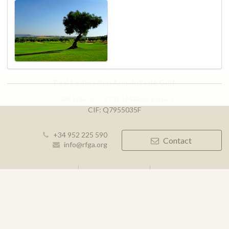
Real Federación Andaluza de Golf
Calle Enlace, 9. 29016 Málaga, España
CIF: Q7955035F
+34 952 225 590
Contact
info@rfga.org
2026 © Real Federación Andaluza de Golf
Privacy Policy