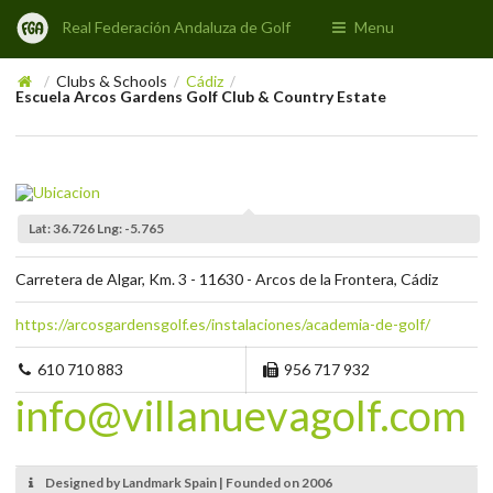
Real Federación Andaluza de Golf
Menu
Clubs & Schools
Cádiz
/
/
/
Escuela Arcos Gardens Golf Club & Country Estate
Lat: 36.726 Lng: -5.765
Carretera de Algar, Km. 3 - 11630 - Arcos de la Frontera, Cádiz
https://arcosgardensgolf.es/instalaciones/academia-de-golf/
610 710 883
956 717 932
info@villanuevagolf.com
Designed by Landmark Spain | Founded on 2006