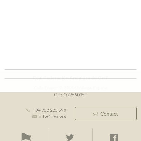
Real Federación Andaluza de Golf
Calle Enlace, 9. 29016 Málaga, España
CIF: Q7955035F
+34 952 225 590
Contact
info@rfga.org