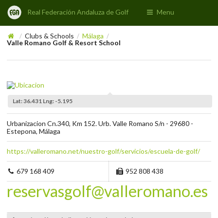
Real Federación Andaluza de Golf
Menu
Clubs & Schools
Málaga
/
/
/
Valle Romano Golf & Resort School
Lat: 36.431 Lng: -5.195
Urbanizacion Cn.340, Km 152. Urb. Valle Romano S/n - 29680 -
Estepona, Málaga
https://valleromano.net/nuestro-golf/servicios/escuela-de-golf/
679 168 409
952 808 438
reservasgolf@valleromano.es