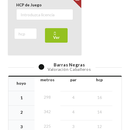
HCP de Juego
TORNEO INFANTIL 9
02 May 2026
Saturday
TORNEO III LOENES
Ver
02 May 2026
Saturday
Barras
Negras
PULL MIERCOLES
Valoración Caballeros
29 April 2026
Wednesday
metros
par
hcp
hoyo
TORNEO FUNCIONARIOS CLUB DE GOLF AL PAR
298
4
16
1
25 April 2026
Saturday
342
4
14
2
AMIGOS
225
3
12
3
23 April 2026