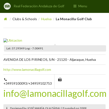
Real Federación Andaluza de Golf
Menu
Clubs & Schools
Huelva
La Monacilla Golf Club
/
/
/
Lat: 37.29349 Lng: -7.00491
AVENIDA DE LOS PIRINEOS, S/N - 21120 - Aljaraque, Huelva
http://www.lamonacillagolf.com
+34959100093/+34959102753
info@lamonacillagolf.com
Designed by JOSÉ MARÍA OLAZÁBAL | Founded on 2009