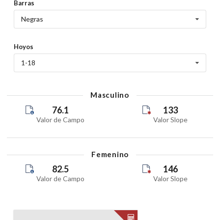
Barras
20 May 2026
Wednesday
Negras
TORNEO MENSUAL
Hoyos
16 May 2026
Saturday
1-18
TORNEO DE PRINCIPIANTES
Masculino
10 May 2026
76.1
133
Sunday
Valor de Campo
Valor Slope
TORNEO INFANTIL 4 HOYOS
02 May 2026
Femenino
Saturday
82.5
146
Valor de Campo
Valor Slope
TORNEO INFANTIL 18 HOYOS
02 May 2026
Saturday