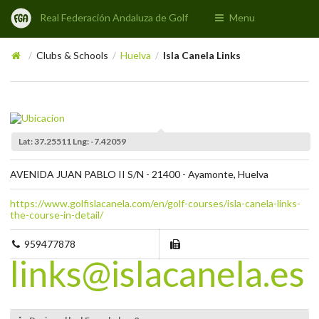
Real Federación Andaluza de Golf
Menu
Clubs & Schools
Huelva
Isla Canela Links
/
/
/
Lat: 37.25511 Lng: -7.42059
AVENIDA JUAN PABLO II S/N - 21400 - Ayamonte, Huelva
https://www.golfislacanela.com/en/golf-courses/isla-canela-links-
the-course-in-detail/
959477878
links@islacanela.es