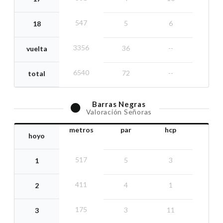
547
5
6
18
3356
36
--
vuelta
6540
72
--
total
Barras
Negras
Valoración Señoras
metros
par
hcp
hoyo
517
5
3
1
411
4
1
2
175
3
11
3