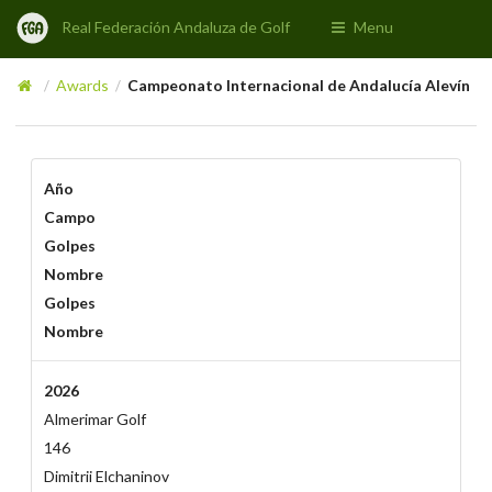
Real Federación Andaluza de Golf
Menu
Awards
Campeonato Internacional de Andalucía Alevín
/
/
Año
Campo
Golpes
Nombre
Golpes
Nombre
2026
Almerimar Golf
146
Dimitrii Elchaninov