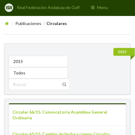
Real Federación Andaluza de Golf
Menu
Publicaciones
Circulares
/
/
2015
2015
Todos
Circular 66/15. Convocatoria Asamblea General
Ordinaria
Circular 65/15. Cambio de fecha y campo Circuito