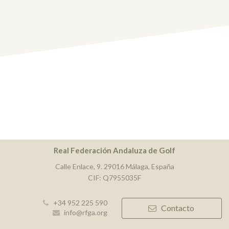
Real Federación Andaluza de Golf
Calle Enlace, 9. 29016 Málaga, España
CIF: Q7955035F
+34 952 225 590
Contacto
info@rfga.org