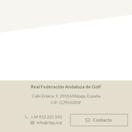
Real Federación Andaluza de Golf
Calle Enlace, 9. 29016 Málaga, España
CIF: Q7955035F
+34 952 225 590
Contacto
info@rfga.org