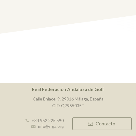
Real Federación Andaluza de Golf
Calle Enlace, 9. 29016 Málaga, España
CIF: Q7955035F
+34 952 225 590
Contacto
info@rfga.org