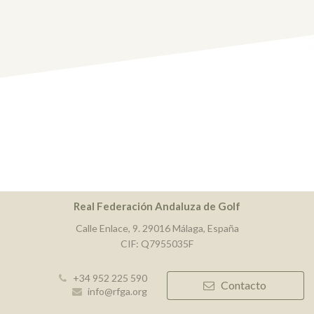
Real Federación Andaluza de Golf
Calle Enlace, 9. 29016 Málaga, España
CIF: Q7955035F
+34 952 225 590
Contacto
info@rfga.org