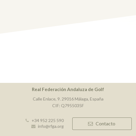
Real Federación Andaluza de Golf
Calle Enlace, 9. 29016 Málaga, España
CIF: Q7955035F
+34 952 225 590
Contacto
info@rfga.org