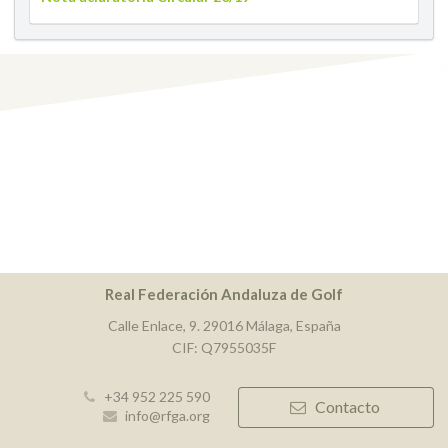
Real Federación Andaluza de Golf
Calle Enlace, 9. 29016 Málaga, España
CIF: Q7955035F
+34 952 225 590
Contacto
info@rfga.org