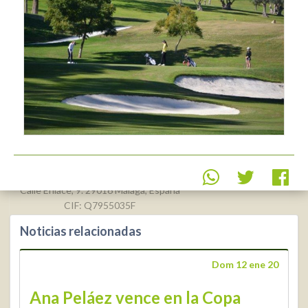
Real Federación Andaluza de
Golf
Calle Enlace, 9. 29016 Málaga, España
CIF: Q7955035F
Noticias relacionadas
+34 952 225
590
Contacto
Dom 12 ene 20
info@rfga.org
Ana Peláez vence en la Copa