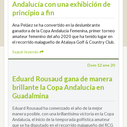
Andalucía con una exhibición de
principio a fin
Ana Peláez se ha convertido en la deslumbrante
2026 © Real Federación Andaluza de Golf
Política de Privacidad
ganadora de la Copa Andalucía Femenina, primer torneo
Política de Cookies
Aviso legal
© DarkSky
amateur femenino del año 2020 que ha tenido lugar en
Widget de competiciones
Login
el recorrido malagueño de Atalaya Golf & Country Club.
Seguir leyendo
Dom 12 ene 20
Eduard Rousaud gana de manera
brillante la Copa Andalucía en
Guadalmina
Eduard Rousaud ha comenzado el año de la mejor
manera posible, con una brillantísima victoria en la Copa
Andalucía, el inicio de la temporada golfística amateur
que se ha disputado en el recorrido malagueño del RCG