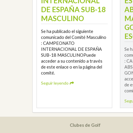
INTERNACIONAL
E
DE ESPAÑA SUB-18
A
MASCULINO
M
G
Se ha publicado el siguiente
ES
comunicado del Comité Masculino
: CAMPEONATO
INTERNACIONAL DE ESPAÑA
Se h
SUB-18 MASCULINOPuede
comu
acceder a su contenido a través
: C
de este enlace o en la página del
ABS
comité.
GON
acce
Seguir leyendo
de e
comi
Segu
Clubes de Golf