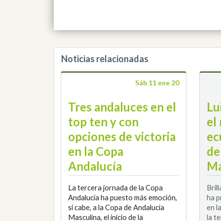
Noticias relacionadas
Sáb 11 ene 20
Tres andaluces en el
Lu
top ten y con
el
opciones de victoria
ec
en la Copa
de
Andalucía
Ma
La tercera jornada de la Copa
Bril
Andalucía ha puesto más emoción,
ha p
si cabe, a la Copa de Andalucía
en l
Masculina, el inicio de la
la t