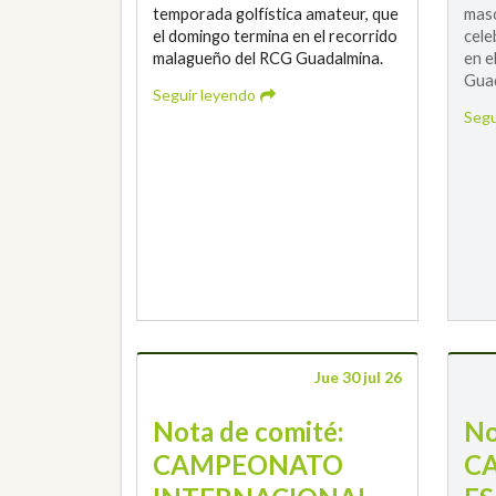
temporada golfística amateur, que
masc
el domingo termina en el recorrido
cele
malagueño del RCG Guadalmina.
en e
Guad
Seguir leyendo
Segu
Jue 30 jul 26
Nota de comité:
No
CAMPEONATO
C