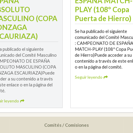
SPAÑA
ESPAÑA MATCH-
BSOLUTO
PLAY (108º Copa
ASCULINO (COPA
Puerta de Hierro)
ONZAGA
Se ha publicado el siguiente
CAURIAZA)
comunicado del Comité Mascu
: CAMPEONATO DE ESPAÑ
a publicado el siguiente
MATCH-PLAY (108º Copa Pu
nicado del Comité Masculino
de Hierro)Puede acceder a su
AMPEONATO DE ESPAÑA
contenido a través de este en
OLUTO MASCULINO (COPA
o en la página del comité.
ZAGA ESCAURIAZA)Puede
Seguir leyendo
der a su contenido a través
ste enlace o en la página del
té.
ir leyendo
Comités / Comisiones