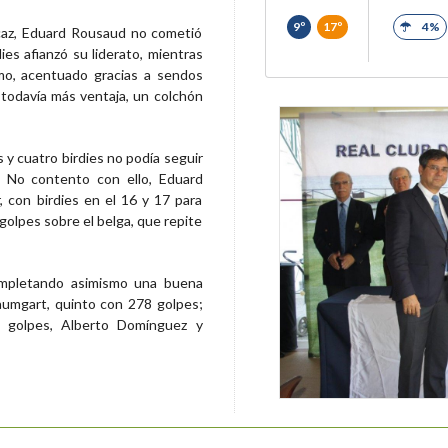
9º
17º
4%
caz, Eduard Rousaud no cometió
ies afianzó su liderato, mientras
mo, acentuado gracias a sendos
 todavía más ventaja, un colchón
y cuatro birdies no podía seguir
l. No contento con ello, Eduard
 con birdies en el 16 y 17 para
golpes sobre el belga, que repite
ompletando asimismo una buena
aumgart, quinto con 278 golpes;
 golpes, Alberto Domínguez y