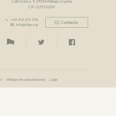
Calle Enlace, 9. 29016 Málaga, España
CIF: Q7955035F
+34 952 225 590
Contacto
info@rfga.org
ky
Widget de competiciones
Login