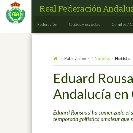
Real Federación Andaluz
Federación
Clubes y escuelas
Comités / C
Publicaciones
Noticias
Noticia
/
/
/
Eduard Rousau
Andalucía en
Eduard Rousaud ha comenzado el año 
temporada golfística amateur que 