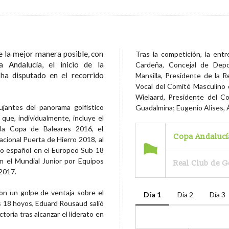
 la mejor manera posible, con
Tras la competición, la ent
a Andalucía, el inicio de la
Cardeña, Concejal de Depo
ha disputado en el recorrido
Mansilla, Presidente de la R
Vocal del Comité Masculino 
Wielaard, Presidente del C
ujantes del panorama golfístico
Guadalmina; Eugenio Alises, Á
que, individualmente, incluye el
a Copa de Baleares 2016, el
Copa Andalucí
ional Puerta de Hierro 2018, al
nto español en el Europeo Sub 18
n el Mundial Junior por Equipos
Real Club de 
2017.
on un golpe de ventaja sobre el
Día 1
Día 2
Día 3
os 18 hoyos, Eduard Rousaud salió
toria tras alcanzar el liderato en