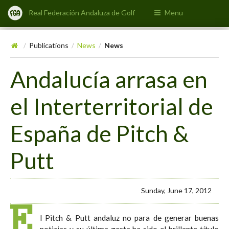
Real Federación Andaluza de Golf
Menu
Publications
News
News
/
/
/
Andalucía arrasa en
el Interterritorial de
España de Pitch &
Putt
Sunday, June 17, 2012
E
l Pitch & Putt andaluz no para de generar buenas
noticias y su última gesta ha sido el brillante título