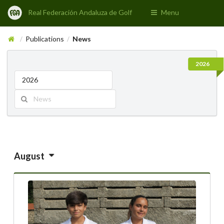
Real Federación Andaluza de Golf
Menu
Publications
News
/
/
2026
2026
August