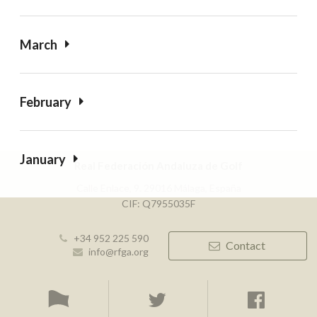
March
February
January
Real Federación Andaluza de Golf
Calle Enlace, 9. 29016 Málaga, España
CIF: Q7955035F
+34 952 225 590
Contact
info@rfga.org