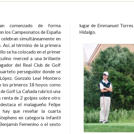
 han comenzado de forma
 en Alevín Masculino. Foto: Ángel
n en los Campeonatos de España
Hidalgo.
se celebran simultáneamente en
era
llo se ha colocado en el primer
sculino merced a una brillante
jugador del Real Club de Golf
cuarteto perseguidor donde se
al Montero
do los primeros 18 hoyos como
ub de Golf La Cañada rubricó una
 renta de 2 golpes sobre otro
 destaca el malagueño Felipe
Stephens en categoría Infantil
Benjamín Femenino o el sexto