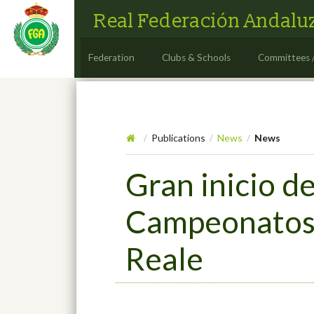
Real Federación Andaluz
Federation
Clubs & Schools
Committees 
Publications
News
News
/
/
/
Gran inicio d
Campeonatos d
Reale