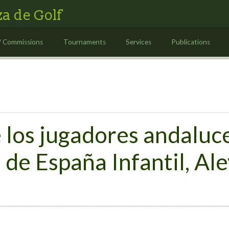
a de Golf
/ Commissions
Tournaments
Services
Publications
e los jugadores andaluce
e España Infantil, Ale