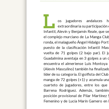
L
os jugadores andaluces
lugar de Emmanuel Torres Salvador
extraordinaria su participació
Infantil, Alevín y Benjamín Reale, que 
el complejo murciano de La Manga Club. Así, al término de la prim
ronda, el malagueño Ángel Hidalgo Porti
puesto de la clasificación Infantil Ma
vuelta de 71 golpes (2 bajo par). El 
Guadalmina aventaja en 3 golpes a un 
encuentra el almeriense Luis Montoya López. Gonzalo Le
(Alevín Masculino) también ha finaliza
líder de su categoría. El golfista del Cl
manga de 72 golpes (+1) y acumula una
cuarteto de jugadores, entre los que
Barrena Rodríguez. Además, también hay que reseñar la cuarta
posición provisional de Pilar Martínez 
Femenino y de Lucía Marín Gamero en 