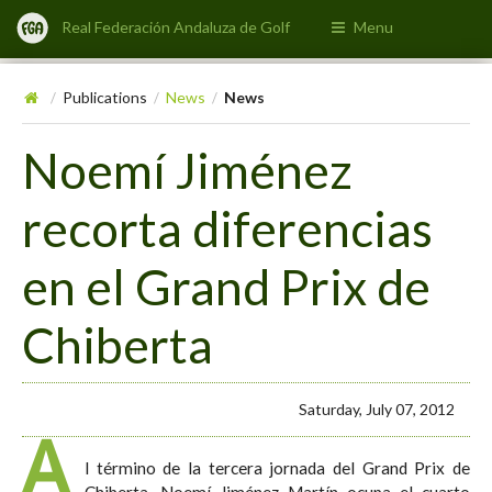
Real Federación Andaluza de Golf
Menu
Publications
News
News
/
/
/
Noemí Jiménez
recorta diferencias
en el Grand Prix de
Chiberta
Saturday, July 07, 2012
A
l término de la tercera jornada del Grand Prix de
Chiberta, Noemí Jiménez Martín ocupa el cuarto