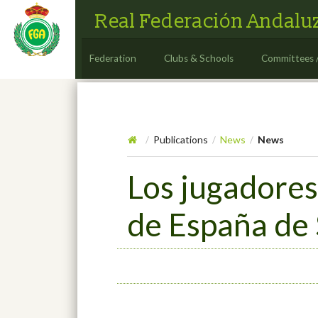
Real Federación Andaluz
Federation
Clubs & Schools
Committees 
Publications
News
News
/
/
/
Los jugadore
de España de