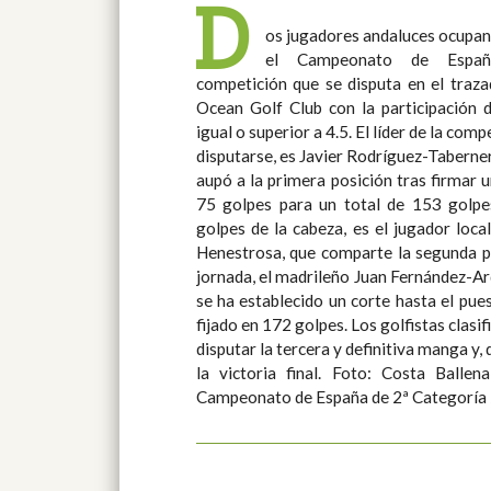
D
os jugadores andaluces ocupan
el Campeonato de Españ
competición que se disputa en el traz
Ocean Golf Club con la participación 
igual o superior a 4.5. El líder de la competición, a falta de 18 hoyos por
disputarse, es Javier Rodríguez-Taberner
aupó a la primera posición tras firmar 
75 golpes para un total de 153 golpes. El segundo clasificado,
golpes de la cabeza, es el jugador lo
Henestrosa, que comparte la segunda pl
jornada, el madrileño Juan Fernández-Ardavín. Tras la segun
se ha establecido un corte hasta el pu
fijado en 172 golpes. Los golfistas clasif
disputar la tercera y definitiva manga y,
la victoria final. Foto: Costa Ballena Ocean Golf Club, sede del
Campeonato de España de 2ª Categoría