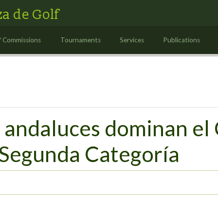
a de Golf
/ Commissions
Tournaments
Services
Publications
s andaluces dominan e
 Segunda Categoría