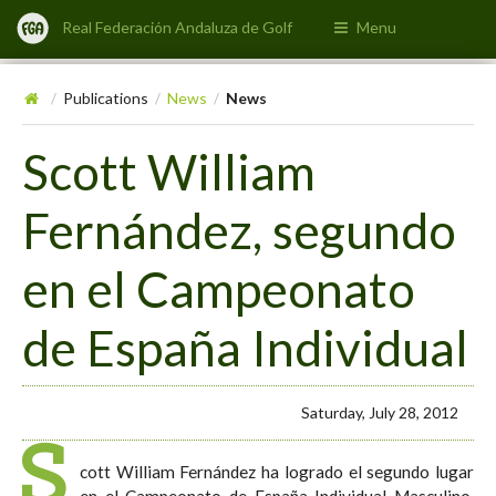
Real Federación Andaluza de Golf
Menu
Publications
News
News
/
/
/
Scott William
Fernández, segundo
en el Campeonato
de España Individual
Saturday, July 28, 2012
S
cott William Fernández ha logrado el segundo lugar
en el Campeonato de España Individual Masculino,