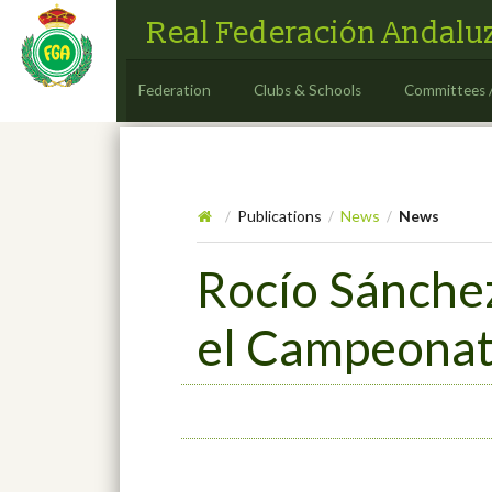
Real Federación Andaluz
Federation
Clubs & Schools
Committees 
Publications
News
News
/
/
/
Rocío Sánchez
el Campeonat