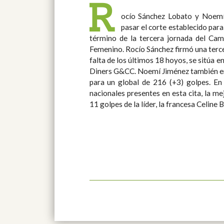
R
ocío Sánchez Lobato y Noemí
pasar el corte establecido para
término de la tercera jornada del Cam
Femenino. Rocío Sánchez firmó una tercera vuelta de 70 golpes (-1) y a
falta de los últimos 18 hoyos, se sitúa e
Diners G&CC. Noemí Jiménez también entregó una ronda de 70 golpes
para un global de 216 (+3) golpes. En cuanto al resto de jugadoras
nacionales presentes en esta cita, la me