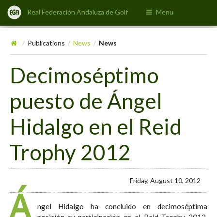
Real Federación Andaluza de Golf
Menu
Publications
News
News
/
/
/
Decimoséptimo
puesto de Ángel
Hidalgo en el Reid
Trophy 2012
Friday, August 10, 2012
Á
ngel Hidalgo ha concluido en decimoséptima
posición su participación en el Reid Trophy 2012,