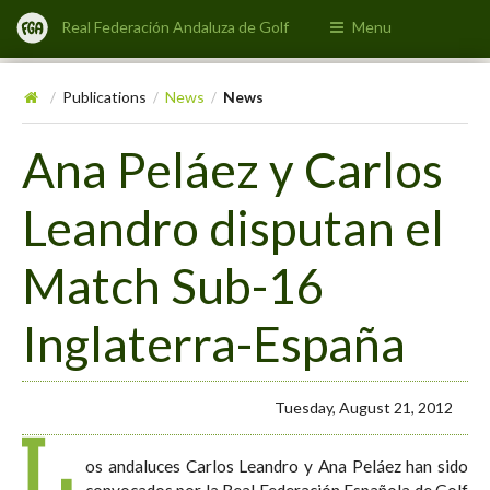
Real Federación Andaluza de Golf
Menu
Publications
News
News
/
/
/
Ana Peláez y Carlos
Leandro disputan el
Match Sub-16
Inglaterra-España
Tuesday, August 21, 2012
L
os andaluces Carlos Leandro y Ana Peláez han sido
convocados por la Real Federación Española de Golf