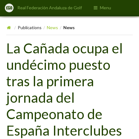
Real Federación Andaluza de Golf
Menu
Publications
News
News
/
/
/
La Cañada ocupa el
undécimo puesto
tras la primera
jornada del
Campeonato de
España Interclubes