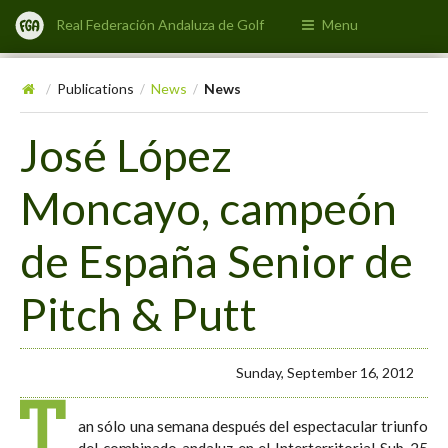
Real Federación Andaluza de Golf
Menu
Publications
News
News
/
/
/
José López
Moncayo, campeón
de España Senior de
Pitch & Putt
Sunday, September 16, 2012
T
an sólo una semana después del espectacular triunfo
del combinado andaluz en el Interterritorial Sub-25