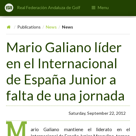
Real Federación Andaluza de Golf
Menu
Publications
News
News
/
/
/
Mario Galiano líder
en el Internacional
de España Junior a
falta de una jornada
Saturday, September 22, 2012
M
ario Galiano mantiene el liderato en el
Internacional de España Junior Masculino, torneo