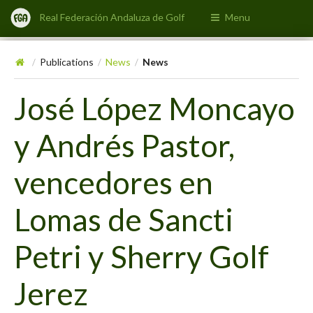
Real Federación Andaluza de Golf
Menu
Publications
News
News
/
/
/
José López Moncayo
y Andrés Pastor,
vencedores en
Lomas de Sancti
Petri y Sherry Golf
Jerez