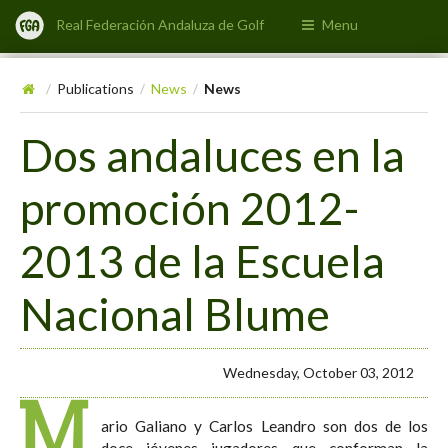
Real Federación Andaluza de Golf
Menu
Publications
News
News
/
/
/
Dos andaluces en la
promoción 2012-
2013 de la Escuela
Nacional Blume
Wednesday, October 03, 2012
M
ario Galiano y Carlos Leandro son dos de los
doce jóvenes jugadores que conforman la