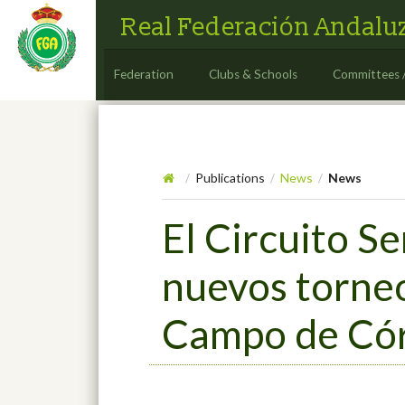
Real Federación Andaluz
Federation
Clubs & Schools
Committees 
Publications
News
News
/
/
/
El Circuito S
nuevos torneo
Campo de Có