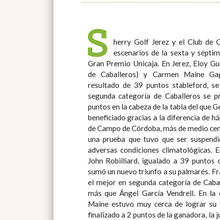
S
herry Golf Jerez y el Club de
Competición del Club de Campo de C
escenarios de la sexta y séptim
Territorial de Unicaja en Cádiz. El p
Gran Premio Unicaja. En Jerez, Eloy Guerrero González (1ª categoría
Gran Premio Unicaja, último antes de la Gran Final del día 3 de
de Caballeros) y Carmen Maine G
noviembre en Golf Novo Sancti Petri, se
resultado de 39 puntos stableford, se
las magníficas instalaciones de Bavi
segunda categoría de Caballeros se p
puntos en la cabeza de la tabla del que 
beneficiado gracias a la diferencia de hándicap. Por su parte
de Campo de Córdoba, más de medio cen
una prueba que tuvo que ser suspend
adversas condiciones climatológicas. En 1ª categoría de Caballeros,
John Robilliard, igualado a 39 punto
sumó un nuevo triunfo a su palmarés. Francisco Sánchez Rodríguez fue
el mejor en segunda categoría de Caba
más que Ángel García Vendrell. En la categoría de Damas, Carmen
Maine estuvo muy cerca de lograr su s
finalizado a 2 puntos de la ganadora, l