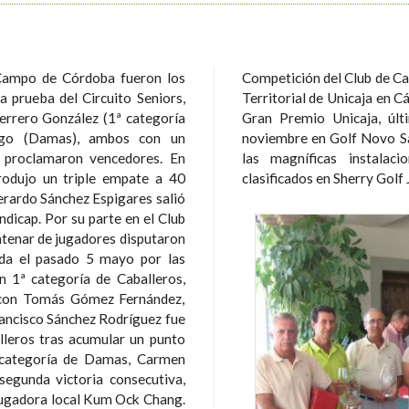
 Campo de Córdoba fueron los
órdoba y Ángel Luis Roa, Director
a prueba del Circuito Seniors,
róximo torneo del Circuito Seniors,
ago (Damas), ambos con un
 jugará el día 6 de octubre en
 proclamaron vencedores. En
era Golf. Fotos: primeros
rodujo un triple empate a 40
clasificados en Sherry Golf 
Gerardo Sánchez Espigares salió
 en el Club
tenar de jugadores disputaron
ida el pasado 5 mayo por las
s con Tomás Gómez Fernández,
lleros tras acumular un punto
egunda victoria consecutiva,
a jugadora local Kum Ock Chang.