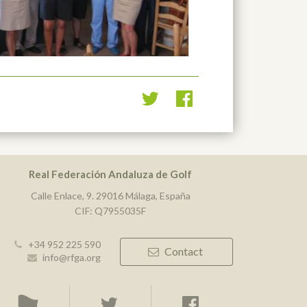
Real Federación Andaluza de Golf
Calle Enlace, 9. 29016 Málaga, España
CIF: Q7955035F
+34 952 225 590
Contact
info@rfga.org