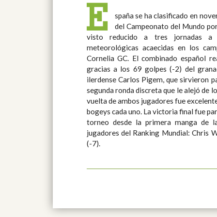
E
spaña se ha clasificado en nove
del Campeonato del Mundo por 
visto reducido a tres jornadas a 
meteorológicas acaecidas en los ca
Cornelia GC. El combinado español realizó un buen final de torneo
gracias a los 69 golpes (-2) del gran
ilerdense Carlos Pigem, que sirvieron p
segunda ronda discreta que le alejó de los prim
vuelta de ambos jugadores fue excelente
bogeys cada uno. La victoria final fue para Estados Unidos, que lideró el
torneo desde la primera manga de l
jugadores del Ranking Mundial: Chris W
(-7).