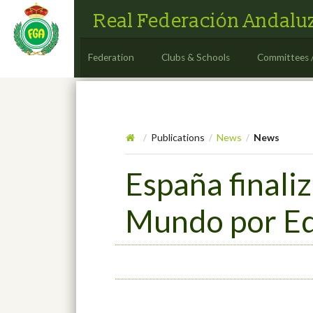
Real Federación Andaluz
Federation
Clubs & Schools
Committees 
Publications
News
News
/
/
/
España finali
Mundo por E