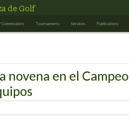
a de Golf
/ Commissions
Tournaments
Services
Publications
za novena en el Campeo
quipos