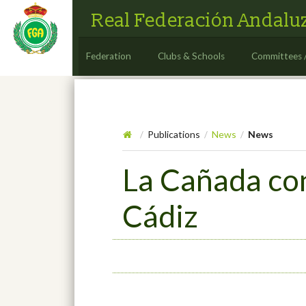
Real Federación Andaluz
Federation
Clubs & Schools
Committees 
Publications
News
News
/
/
/
La Cañada con
Cádiz