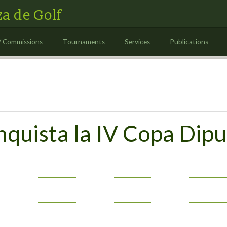
a de Golf
/ Commissions
Tournaments
Services
Publications
quista la IV Copa Dipu