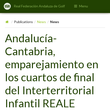
Real Federación Andaluza de Golf
Menu
Publications
News
News
/
/
/
Andalucía-
Cantabria,
emparejamiento en
los cuartos de final
del Interterritorial
Infantil REALE